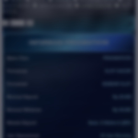
SITUS SLOT
SITUS GACOR
LINK GACOR
SLOT
SITUS
Quantity
-
+
INFORMASI PRAGMATIC55
Nama Situs
PRAGMATIC55
Permainan
SLOT GACOR
Permainan
BANDAR SLOT
Minimal Deposit
Rp 20.000
Minimal Withdraw
Rp 50.000
Metode Deposit
Bank, E-Wallet & QRIS
Jam Operasional
24 Jam Nonstop