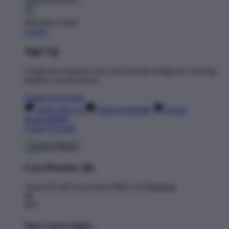
Welcome Guest!
Log In
Sign Up
Create an account to save your favorite designs for viewing
anytime, on any device.
Create an Account
Artist Sign Up
About TeePublic
Social
Responsibility
Create Account
Cart Preview (0)
You're
$11.00
Away from
FREE US Shipping!
$0
$70
Your Cart is empty...