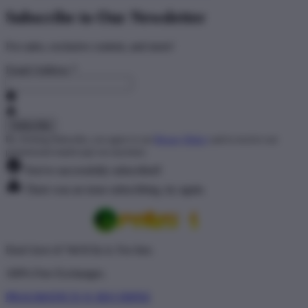
Subscribe to Our Newsletter
For sales, exclusive content, and more!
Email Address
*
By clicking Subscribe, you agree to our
Privacy Policy
and to receive our
promotional emails (opt out anytime).
You've successfully subscribed!
There was an issue subscribing, try again.
Don't love it? We'll fix it. For free.
100% Free Exchanges.
PRAGMATIC55 X SEO DHNZ