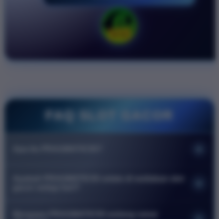
FAQ SLOT GACOR
+
Apa itu PRAGMATIC55?
PRAGMATIC55 merupakan nama platform yang banyak dicari
Apakah PRAGMATIC55 selalu di sediakan slot
+
pengguna internet dan sering dikaitkan dengan kategori SLOT
gacor setiap hari?
gacor serta bandar SLOT online. Dalam berbagai
Ya, PRAGMATIC55 akan selalu memberikan permainan game
pembahasan, PRAGMATIC55 dikenal sebagai situs yang
Mengapa PRAGMATIC55 sedang ramai
+