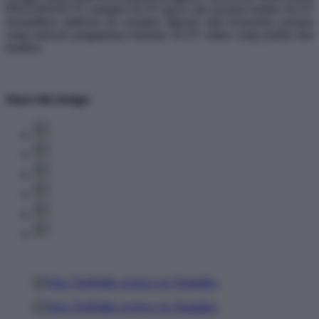
PRAGMATIC55, kategori SLOT gacor, dan layanan bandar SLOT
menjadikan platform ini semakin dikenal oleh komunitas pemain
yang mencari pengalaman bermain SLOT online yang praktis dan
modern.
Share this design: