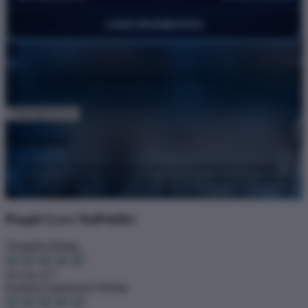
©2026 PRAGMATIC55
Get
Unlock 15%
OFF Instantly When You Buy
5+
PRAGMATIC55
PRAGMATIC55
Description
PRAGMATIC55 menawarkan koleksi permainan seru dengan
tampilan modern dan fitur menarik. Rasakan pengalaman bermain
yang lebih praktis, nyaman, dan penuh kejutan.'
People Love TeePublic!
Trustpilot Rating
4.9 out of 5
Zendesk Satisfaction Rating