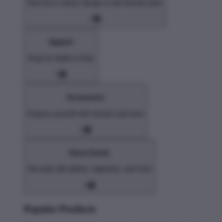
Discover a classic design or new favorite artist
Apparel
Shop for Adults & Kids
Accessories
Express yourself with stickers and more
Home Goods
Decorate with pillows, tapestries, and more
Popular Products