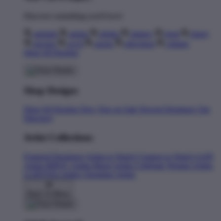
Discover something you'll love!
animals
anime
drinks
fantasy
food
funny
movies
sci-fi
sports
television
vintage
Shop All Designs
Shop Designs
Shop All Designs
New Tees on Sale
Newest Designers
Tag
Directory
Artist Collections
Featured Designers
Artists to Watch
Creators to Watch
AAPI
Artists
BIPOC Artists
Black Artists
Celebrate Women Artists
LGBTQIA Artists
Ukrainian Artists
Back To Menu