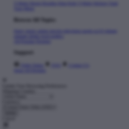
T-Shirts
Shorts
Hoodies
Hats
Kids T-Shirts
Stickers
Tank
Tops
Mugs
Browse All Topics
funny
music
anime
movies
television
sports
sci-fi
vintage
animals
drinks
food
politics
All Popular Designs
Support
Order Status
FAQ
Contact Us
Shop All Designs
Update Your Browsing Preferences
Shipping Country:
Currency:
Cancel